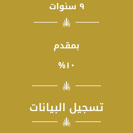
٩ سنوات
بمقدم
%١٠
تسجيل البيانات